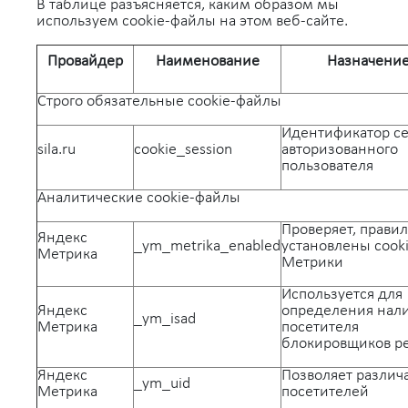
В таблице разъясняется, каким образом мы
используем cookie-файлы на этом веб-сайте.
Провайдер
Наименование
Назначени
Строго обязательные cookie-файлы
Идентификатор с
sila.ru
cookie_session
авторизованного
пользователя
Аналитические cookie-файлы
Проверяет, прави
Яндекс
_ym_metrika_enabled
установлены cook
Метрика
Метрики
Используется для
Яндекс
определения нали
_ym_isad
Метрика
посетителя
блокировщиков р
Яндекс
Позволяет различ
_ym_uid
Метрика
посетителей