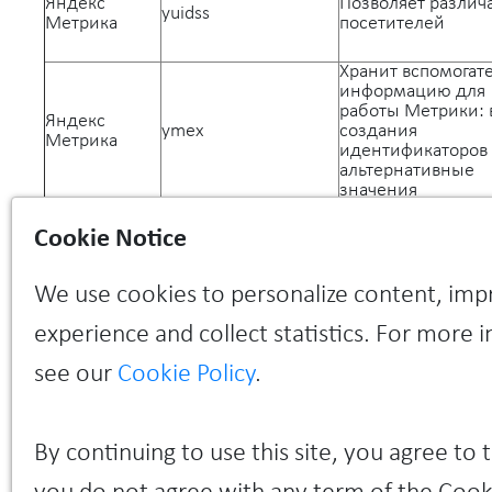
Яндекс
Позволяет различ
yuidss
Метрика
посетителей
Хранит вспомогат
информацию для
работы Метрики: 
Яндекс
ymex
создания
Метрика
идентификаторов 
альтернативные
значения
Хранит вспомогат
Cookie Notice
информацию д
синхронизации
Яндекс
usst
идентификаторов
We use cookies to personalize content, imp
Метрика
посетителей меж
разными домена
experience and collect statistics. For more 
Яндекса
see our
Cookie Policy
.
Google
Позволяет различ
_ga
Analytics
пользователей
Google
Позволяет различ
By continuing to use this site, you agree to t
_gid
Analytics
пользователей