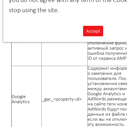
you do not agree with any term of the Cooki
Google
Ограничивает час
_gat
Analytics
запросов
stop using the site.
Содержит токен, с
помощью которог
можно получить Cl
Accept
от сервиса AMP. Д
Google
AMP_TOKEN
возможные значе
Analytics
отключение функ
активный запрос 
ошибка получения 
ID от сервиса AMP
Содержит инфор
о кампании для
пользователя. Пос
установления свя
между аккаунтам
Google Analytics и
Google
AdWords размещ
_gac_<property-id>
Analytics
на сайте теги кон
AdWords будут по
данные из файла c
если вы не отклю
эту возможность.