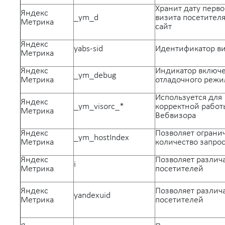
Хранит дату перво
Яндекс
_ym_d
визита посетителя
Метрика
сайт
Яндекс
yabs-sid
Идентификатор в
Метрика
Яндекс
Индикатор включ
_ym_debug
Метрика
отладочного реж
Используется для
Яндекс
_ym_visorc_*
корректной работ
Метрика
Вебвизора
Яндекс
Позволяет ограни
_ym_hostIndex
Метрика
количество запро
Яндекс
Позволяет различ
i
Метрика
посетителей
Яндекс
Позволяет различ
yandexuid
Метрика
посетителей