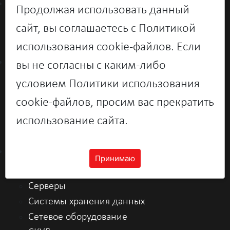
О компании
Продолжая использовать данный
Новости
сайт, вы соглашаетесь с Политикой
Контакты
использования cookie-файлов. Если
Поддержка
вы не согласны с каким-либо
Персональный сервисный
условием Политики использования
кабинет
cookie-файлов, просим вас прекратить
Драйверы
использование сайта.
Техническая документация
Каталог
Принимаю
Персональные системы
Серверы
Системы хранения данных
Сетевое оборудование