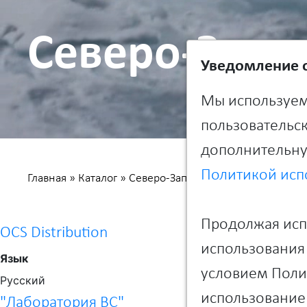
Северо-Запа
Уведомление о
Мы используем
пользовательск
дополнительну
Политикой исп
Главная
»
Каталог
»
Северо-Западный федеральный о
Продолжая испо
OCS Distribution
использования 
Язык
условием Полит
Русский
использование 
"Лаборатория ВС"