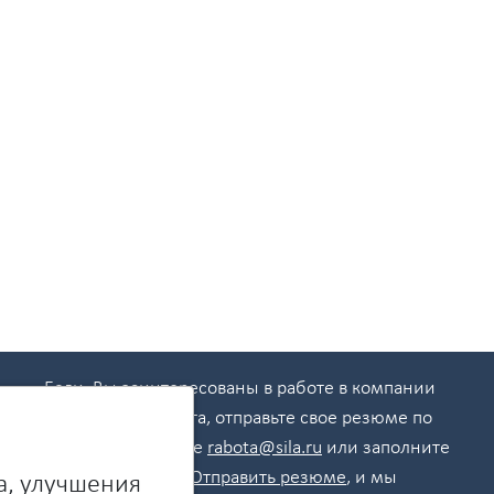
Если Вы заинтересованы в работе в компании
"Сила", пожалуйста, отправьте свое резюме по
электронной почте
rabota@sila.ru
или заполните
анкету в разделе
Отправить резюме
, и мы
а, улучшения