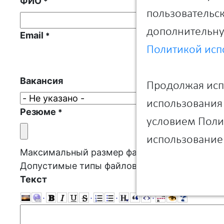
ФИО
*
пользовательск
дополнительну
Email
*
Политикой исп
Вакансия
Продолжая испо
использования 
Резюме
*
условием Полит
использование 
Максимальный размер файла:
800 КБ
.
Допустимые типы файлов:
txt rtf pdf doc doc
Текст