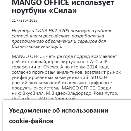
MANGO OFFICE использует
ноутбуки «Сила»
21 января 2025
Ноутбуки СИЛА HK2-3205 помогут в работе
сотрудникам российского разработчика
программного обеспечения и сервисов для
бизнес-коммуникаций.
MANGO OFFICE четыре года подряд возглавляет
рейтинг провайдеров виртуальных АТС и IP-
телефонии от CNews. А по итогам 2024 года,
согласно прогнозам аналитиков, возглавит рынок
унифицированных коммуникаций. 50 000+
российских компаний используют цифровые
продукты экосистемы MANGO OFFICE. Среди
них: ВкусВилл, М.Видео-Эльдорадо, Роза Хутор,
Доброфлот, VALO и Унистрой.
MANGO OFFICE оснащает рабочие места
Уведомление об использовании
сотрудников корпоративными ноутбуками
СИЛА HK2-3205, оптимизированными под
cookie-файлов
типовые офисные задачи пользователей.
Характеристики ноутбуков СИЛА HK2-3205