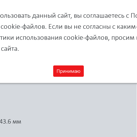
Высокопроизводительное комплексное
Поддержка резервирования модулей п
льзовать данный сайт, вы соглашаетесь с 
горячей замены
cookie-файлов. Если вы не согласны с каки
Прочная высоконадежная аппаратная к
ики использования cookie-файлов, просим 
Расширенная трехлетняя гарантия пре
товар, закупленный у авторизованных
сайта.
Принимаю
 43.6 мм