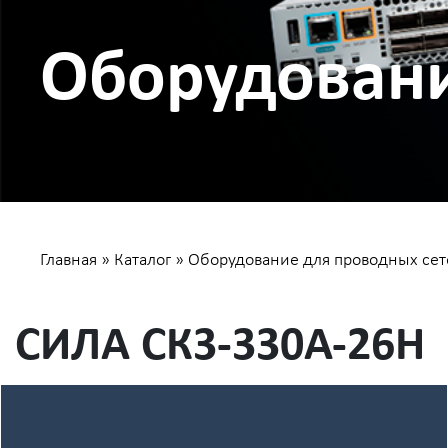
Оборудовани
Главная
»
Каталог
»
Оборудование для проводных сет
СИЛА СК3-330А-26H