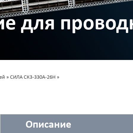
е для провод
ей
»
СИЛА СК3-330А-26H
»
Описание