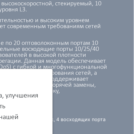
высокоскоростной, стекируемый, 10
уровня L3.
ительностью и высоким уровнем
ует современным требованиям сетей
е по 20 оптоволоконным портам 10
тельные восходящие порты 10/25/40
зователей в высокой плотности
регации. Данная модель обеспечивает
QoS) с гибкой и многофункциональной
асштабного агрегирования сетей, а
злов. Коммутатор поддерживает
 с возможностью горячей замены,
т перегрузки по току,
а, улучшения
ть
 нашей
ортов BASE-X 10 Гбит/с, 4 восходящих порта
ии L3