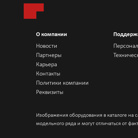
Коммутационная
2.56 Тбит/с
емкость
Функционал L2
MAC, ARP, VLAN, Bas
О компании
Поддерж
Mirroring, STP, RST
v1/v2/v3 snooping, 
Новости
Персонал
DHCP, Jumbo frame,
Партнеры
Техничес
Карьера
Функционал L3
ARP, IPv4/v6, PBRv
Контакты
Политики компании
Реквизиты
Размер таблицы
16000
ARP, записей
Изображения оборудования в каталоге на 
Размер таблицы
32000
модельного ряда и могут отличаться от фак
MAC, записей