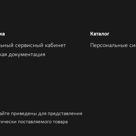
ic QinQ, Felix QinQ, Link aggregation,
ка
Каталог
P, MSTP, Broadcast storm control, IGMP
IGMP filter, IGMP fast leave, MLD snooping,
ьный сервисный кабинет
Персональные с
 RLDP, LLDP
кая документация
4/v6
сайте приведены для представления
тически поставляемого товара