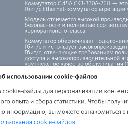
Коммутатор СИЛА CK3-330A-26H — это 
Гбит/с Ethernet-коммутатор агрегации 
Модель отличается высокой производ
безопасности и полностью соответств
корпоративного класса.
Коммутатор обеспечивает подключени
Гбит/с и использует высокопроизводи
Гбит/с, отвечающие требованиям поль
доступа и высокопроизводительной аг
комплексное качество обслуживания (
настройкой безопасности для крупном
также небольших и средних сетевых у
б использовании cookie-файлов
резервирование питания и охлаждения
защиту на уровне устройства и канала о
 cookie-файлы для персонализации контент
перенапряжению и перегреву.
ого опыта и сбора статистики. Чтобы получи
Ключевые особенности модели:
ю информацию, вы можете ознакомиться с
До 32 портов доступа 10G Base-X (20 п
25 Гбит/с и 2 порта 40 Гбит/с)
ользования cookie-файлов
.
Поддержка расширенной маршрутизац