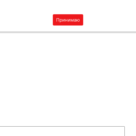
чпада (1-5)
*
Принимаю