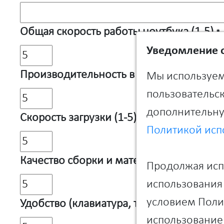
Общая скорость работы ноутбука (1-5)
*
Уведомление о
Производительность в рессурсоемких п
Мы используем
пользовательск
дополнительну
Скорость загрузки (1-5)
*
Политикой исп
Качество сборки и материалов (1-5)
*
Продолжая испо
использования 
условием Полит
Удобство (клавиатура, тачпад и т.д.) (1-5
использование 