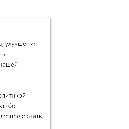
а, улучшения
ть
 нашей
Политикой
м-либо
вас прекратить