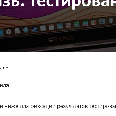
зь: тестирова
ила
»
ила!
и ниже для фиксации результатов тестиров