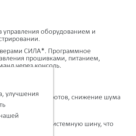
в управления оборудованием и
стрировании.
ерверами СИЛА*. Программное
равления прошивками, питанием,
анд через консоль.
а, улучшения
ная настройка оборотов, снижение шума
ть
 нашей
ена нагрузка на системную шину, что