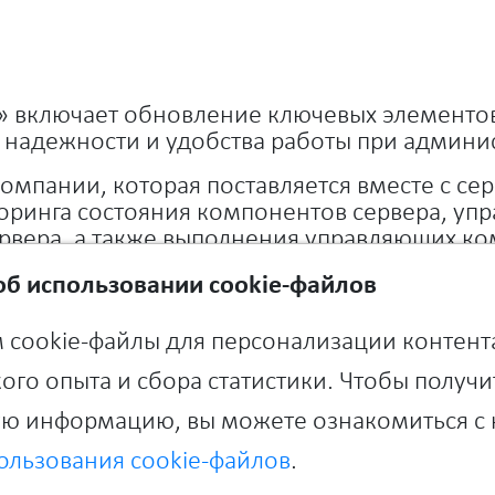
 включает обновление ключевых элементо
 надежности и удобства работы при админи
компании, которая поставляется вместе с с
ринга состояния компонентов сервера, уп
вера, а также выполнения управляющих ком
б использовании cookie-файлов
ждения
 cookie-файлы для персонализации контент
н с stepwise на PID — более плавная и точ
ного режима.
ого опыта и сбора статистики. Чтобы получи
ю информацию, вы можете ознакомиться с
ы системы
снижения частоты обновления сенсоров сниж
ользования cookie-файлов
.
 и повысить общую стабильность.