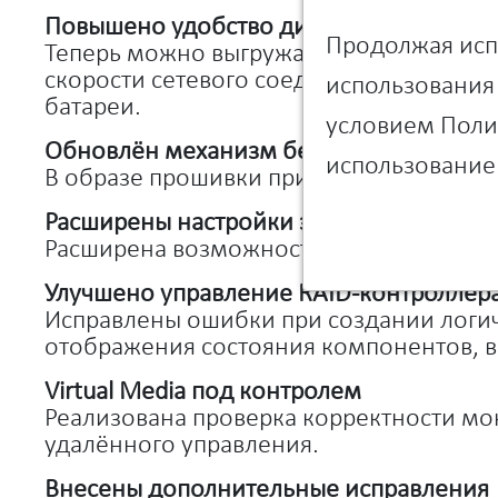
Повышено удобство диагностики и мон
Продолжая испо
Теперь можно выгружать все логи систе
скорости сетевого соединения и расши
использования 
батареи.
условием Полит
Обновлён механизм безопасности
использование 
В образе прошивки применён новый кл
Расширены настройки электронной поч
Расширена возможность настройки SMTP
Улучшено управление RAID-контроллер
Исправлены ошибки при создании логич
отображения состояния компонентов, в
Virtual Media под контролем
Реализована проверка корректности м
удалённого управления.
Внесены дополнительные исправления