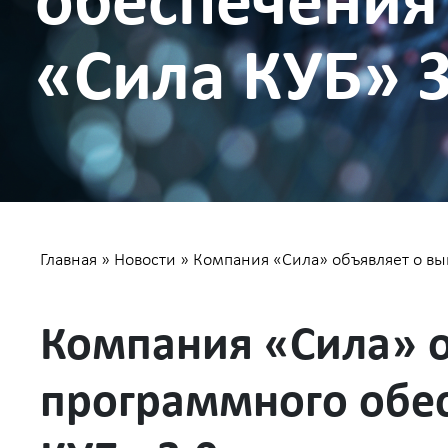
обеспечения
«Сила КУБ» 3
Главная
»
Новости
»
Компания «Сила» объявляет о вы
Компания «Сила» о
программного обес