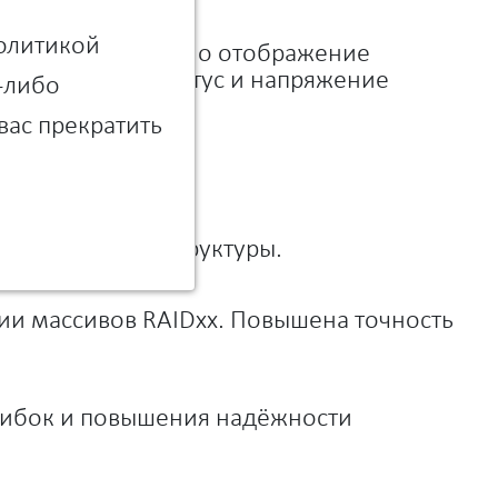
Политикой
страницы. Добавлено отображение
ID — включая статус и напряжение
м-либо
вас прекратить
ативной инфраструктуры.
ии массивов RAIDxx. Повышена точность
шибок и повышения надёжности