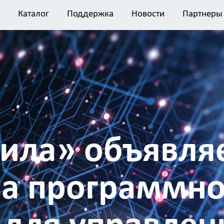
Каталог
Поддержка
Новости
Партнеры
ила» объявляе
за программно