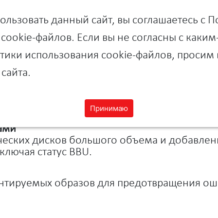
иторинга
льзовать данный сайт, вы соглашаетесь с 
мы в виде одного архива прямо с главной 
рена информация по BBU-контроллерам в RA
cookie-файлов. Если вы не согласны с каки
ики использования cookie-файлов, просим 
сайта.
юч шифрования.
ты
, что дает ещё больше гибкости для корпор
Принимаю
ами
еских дисков большого объема и добавлен
ключая статус BBU.
онтируемых образов для предотвращения о