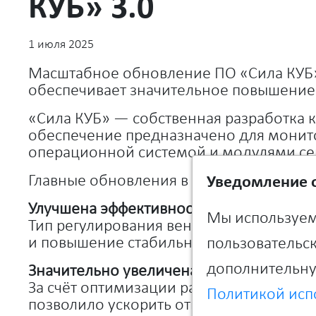
КУБ» 3.0
1 июля 2025
Масштабное обновление ПО «Сила КУБ»
обеспечивает значительное повышение
«Сила КУБ» — собственная разработка 
обеспечение предназначено для монито
операционной системой и модулями сер
Главные обновления в версии 3.0:
Уведомление о
Улучшена эффективность системы охла
Мы используем
Тип регулирования вентиляторов изменё
и повышение стабильности температур
пользовательск
дополнительну
Значительно увеличена скорость работ
За счёт оптимизации работы с D-Bus и 
Политикой исп
позволило ускорить отклик интерфейса