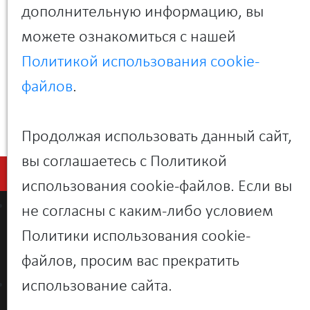
дополнительную информацию, вы
трендам — мы формируем будущее ИТ-
индустрии, создавая ценность для наших
можете ознакомиться с нашей
клиентов и партнеров. Вхождение в топ-10 —
важная веха, подтверждающая нашу
Политикой использования cookie-
эффективность и конкурентоспособность.
Благодарю команду за профессионализм и
файлов
.
преданность делу!»
Продолжая использовать данный сайт,
вы соглашаетесь с Политикой
использования cookie-файлов. Если вы
О компании
не согласны с каким-либо условием
Новости
Политики использования cookie-
Контакты
файлов, просим вас прекратить
использование сайта.
Поддержка