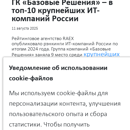
ГК «Базовые Решения» – в
топ-10 крупнейших ИТ-
компаний России
11 августа 2025
Рейтинговое агентство RAEX
опубликовало рэнкинги ИТ-компаний России по
итогам 2024 года. Группа компаний «Базовые
крупнейших
Решения» заняла 9 место среди
российских групп и компаний в
области информационных и
Уведомление об использовании
коммуникационных технологий
и 16
«Услуги в области
cookie-файлов
место в разделе
информационных технологий»
.
Мы используем cookie-файлы для
персонализации контента, улучшения
Георгий Полихрониди, председатель совета
директоров ГК «Базовые Решения»: «Позиции
пользовательского опыта и сбора
ГК “Базовые Решения” — это закономерный
итог слаженной работы команды,
статистики. Чтобы получить
стратегического видения и нацеленности на
устойчивый рост. Мы не просто следуем