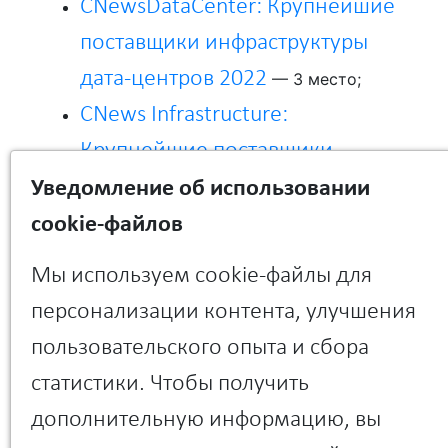
CNewsDataCenter: Крупнейшие
поставщики инфраструктуры
дата-центров 2022
— 3 место;
CNews Infrastructure:
Крупнейшие поставщики
физической ИТ-инфраструктуры
Уведомление об использовании
2022
cookie-файлов
— 6 место.
Мы используем cookie-файлы для
Георгий Полихрониди, генеральный директор
персонализации контента, улучшения
группы компаний «Базовые Решения»:
пользовательского опыта и сбора
«В этом году мы впервые представлены в
рейтингах CNews. Нахождение в группе лидеров
статистики. Чтобы получить
рынка – хороший результат, однако мы
планируем укрепить свои позиции в ближайшее
дополнительную информацию, вы
время за счет реализации амбициозных планов
развития бизнеса в направлении производства