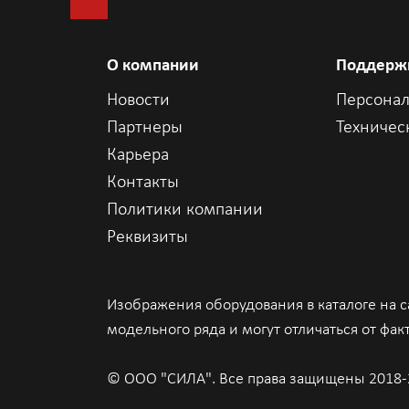
об/мин, 2,5 дюйма 
Жесткий диск с само
200 об/мин, 2,5 дю
О компании
Поддерж
Жесткий диск 1 Тбай
Новости
Персонал
Жесткий диск 2 Тбай
Партнеры
Техничес
Жесткий диск 500 Гб
Карьера
Контакты
Жесткий диск 1 Тбай
Политики компании
Жесткий диск 2 Тбай
Реквизиты
Твердотельный накоп
Твердотельный накоп
Изображения оборудования в каталоге на 
Твердотельный нако
модельного ряда и могут отличаться от фак
Твердотельный накоп
© ООО "СИЛА". Все права защищены 2018-
Твердотельный нако
Гбайт, M.2 SATA, кла