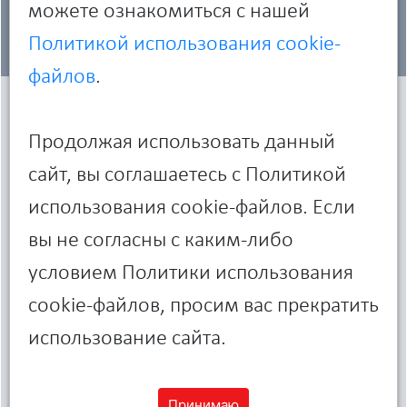
можете ознакомиться с нашей
Политикой использования cookie-
файлов
.
Характеристики
Продолжая использовать данный
сайт, вы соглашаетесь с Политикой
Операционная
Windows 10 Домашняя (64-разрядная)
использования cookie-файлов. Если
система
Windows 10 Pro (64-разрядная)
вы не согласны с каким-либо
Ubuntu 16.04 LTS (64-разрядная)
условием Политики использования
cookie-файлов, просим вас прекратить
Память
Память DDR4 4 Гбайт (1 x 4 Гбайт), 2
666 МГц
использование сайта.
Память DDR4 8 Гбайт (2 x 4 Гбайт), 2
666 МГц
Принимаю
Память DDR4 8 Гбайт (1 x 8 Гбайт), 2