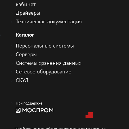
M.2 PCIe NVMe, класс 40
кабинет
Твердотельный накопитель 256 Гбайт,
Драйверы
M.2 SATA, класс 20
Техническая документация
Твердотельный накопитель с
самошифрованием Opal 2.0, 256 Гбайт,
M.2 SATA, класс 20
Каталог
Твердотельный накопитель 512 Гбайт,
Персональные системы
M.2 PCIe NVMe, класс 40
Серверы
Твердотельный накопитель 512 Гбайт,
M.2 SATA, класс 20
Системы хранения данных
Твердотельный накопитель с
Сетевое оборудование
самошифрованием Opal 2.0, 512 Гбайт,
M.2 SATA, класс 20
СКУД
Поддержка гибридных дисков, дисков
FIPS с самошифрованием (SED)
спецификации Opal и твердотельных
накопителей M.2 PCIe
При поддержке
Видеоплата
Поддержка опционального
выделенного графического адаптера