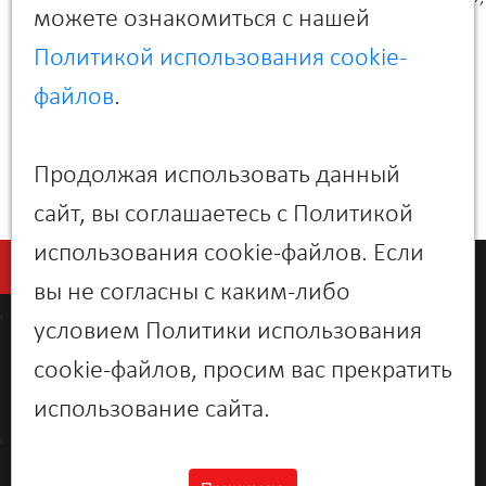
можете ознакомиться с нашей
Екатерина Кухарчук, руководитель направления
персональных систем «Сила»
Политикой использования cookie-
18:40 Ужин. Вопросы и ответы
Спасибо за проявленный интерес к мероприятию.
файлов
.
Регистрация на мероприятие закрыта!
Продолжая использовать данный
сайт, вы соглашаетесь с Политикой
использования cookie-файлов. Если
вы не согласны с каким-либо
О компании
условием Политики использования
Новости
cookie-файлов, просим вас прекратить
Контакты
использование сайта.
Поддержка
Персональный сервисный