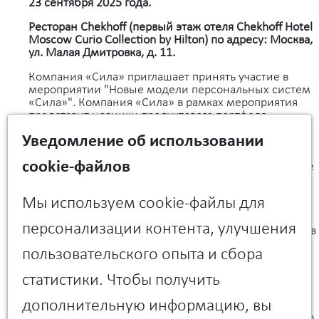
23 сентября 2025 года.
Ресторан Chekhoff (первый этаж отеля Chekhoff Hotel
Moscow Curio Collection by Hilton) по адресу: Москва,
ул. Малая Дмитровка, д. 11.
Компания «Сила» приглашает принять участие в
мероприятии "Новые модели персональных систем
«Сила»". Компания «Сила» в рамках мероприятия
представит новинки продуктового портфеля
персональных систем, расскажет о его развитии, а
Уведомление об использовании
также о предпочтениях компаний в отношении
использования клиентских систем. В чем
cookie-файлов
особенности каждой модели, и какая из них больше
подойдет для решения конкретных задач? Какие
гарантии качества и условия сервисного
Мы используем cookie-файлы для
обслуживания получает пользователь? Какие планы
развития товарного портфеля? На эти и многие
персонализации контента, улучшения
другие вопросы ответят эксперты компании «Сила» в
рамках мероприятия, а также расскажут о
пользовательского опыта и сбора
возможностях тестирования оборудования.
статистики. Чтобы получить
ПРОГРАММА
дополнительную информацию, вы
17:30 Сбор гостей. Приветственный фуршет
18:00 Презентация «Персональные системы «Сила»,