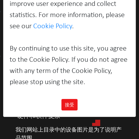
improve user experience and collect
技术支持
statistics. For more information, please
个人信息中心
see our
Cookie Policy
.
驱动程序
技术文件
By continuing to use this site, you agree
目录册
to the Cookie Policy. If you do not agree
个人系统
with any term of the Cookie Policy,
服務器
please stop using the site.
数据存储系统
硬件和軟件系統
接受
訪問控制系統
硬件和软件复杂
我们网站上目录中的设备图片是为了说明产
品范围，