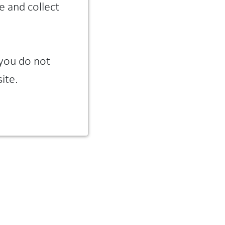
e and collect
 you do not
ite.