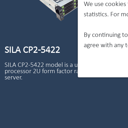
We use cookies 
statistics. For 
By continuing to
agree with any t
SILA СР2-5422
SILA СР2-5422 model is a universal 2-
processor 2U form factor rack-mount
server.